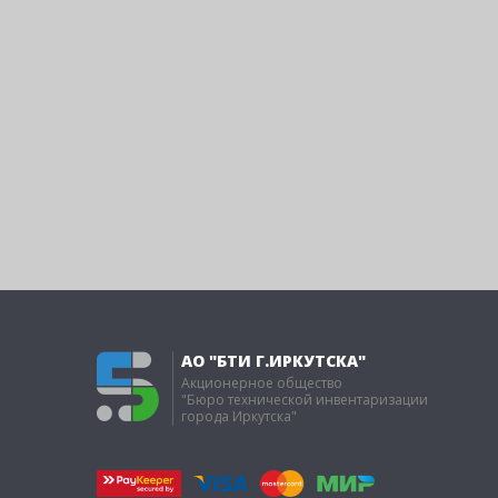
АО "БТИ Г.ИРКУТСКА"
Акционерное общество
"Бюро технической инвентаризации
города Иркутска"