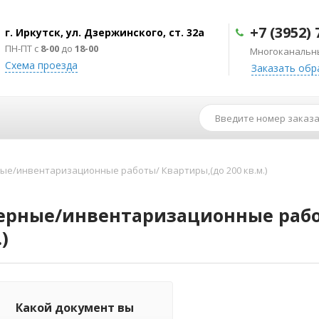
+7 (3952) 
г. Иркутск, ул. Дзержинского, ст. 32а
ПН-ПТ с
8-00
до
18-00
Многоканальн
Схема проезда
Заказать обр
е/инвентаризационные работы/ Квартиры,(до 200 кв.м.)
рные/инвентаризационные работ
)
Какой документ вы