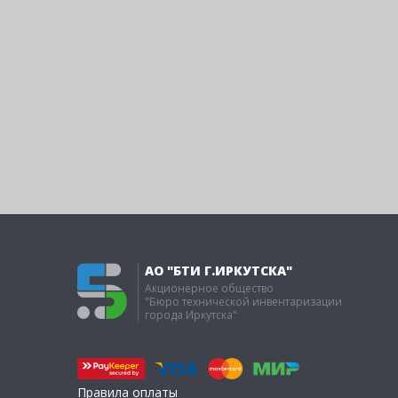
АО "БТИ Г.ИРКУТСКА"
Акционерное общество
"Бюро технической инвентаризации
города Иркутска"
Правила оплаты