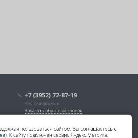
+7 (3952) 72-87-19
Многоканальный
Заказать обратный звонок
г. Иркутск, ул. Дзержинского, ст. 32а
родолжая пользоваться сайтом, Вы соглашаетесь с
ПН-ПТ с
8-00
до
18-00
ее)
. К сайту подключен сервис Яндекс.Метрика,